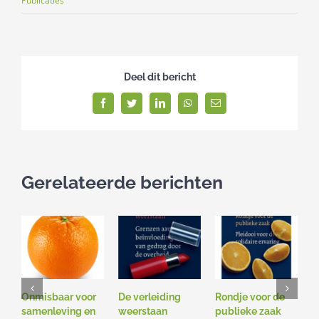
Publicaties
Deel dit bericht
Facebook
Twitter
LinkedIn
WhatsApp
E-
mail
Gerelateerde berichten
Onmisbaar voor
De verleiding
Rondje voor de
O
samenleving en
weerstaan
publieke zaak
O