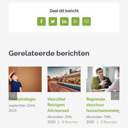
Deel dit bericht
Facebook
Twitter
LinkedIn
WhatsApp
E-
mail
Gerelateerde berichten
Groeistrategie
Voorzitter
Regionale
S
Reizigers
structuur
o
september 23rd,
2023
Adviesraad
huisartsenvereniging
o
g
december 20th,
december 19th,
2020
|
0 Reacties
2020
|
0 Reacties
g